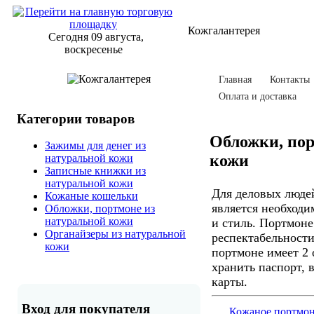
Кожгалантерея
Сегодня 09 августа,
воскресенье
Главная
Контакты
Оплата и доставка
Категории товаров
Обложки, пор
Зажимы для денег из
кожи
натуральной кожи
Записные книжки из
натуральной кожи
Для деловых люде
Кожаные кошельки
является необходи
Обложки, портмоне из
натуральной кожи
и стиль. Портмоне
Органайзеры из натуральной
респектабельност
кожи
портмоне имеет 2 
хранить паспорт, 
карты.
Вход для покупателя
Кожаное портмо