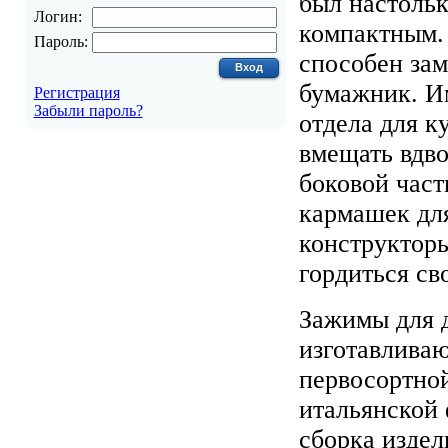
был настоль
Логин:
компактным.
Пароль:
способен за
бумажник. И
Регистрация
Забыли пароль?
отдела для к
вмещать вдво
боковой час
кармашек дл
конструкторы
гордиться св
Зажимы для 
изготавливаю
первосортно
итальянской 
сборка издел